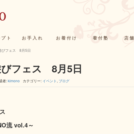
セプト
お手入れ
お着付け
着付塾
店
O遊びフェス 8月5日
遊びフェス 8月5日
成者:
kimono
カテゴリー:
イベント
,
ブログ
ェス
流 vol.4
～