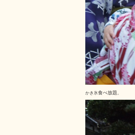
食べ放題
かき氷
。