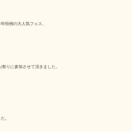
毎年恒例の大人気フェス。
！
お祭りに参加させて頂きました。
した。