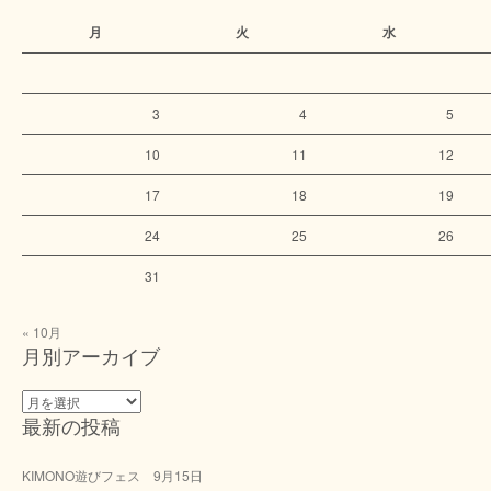
月
火
水
3
4
5
10
11
12
17
18
19
24
25
26
31
« 10月
月別アーカイブ
月
最新の投稿
別
ア
ー
KIMONO遊びフェス 9月15日
カ