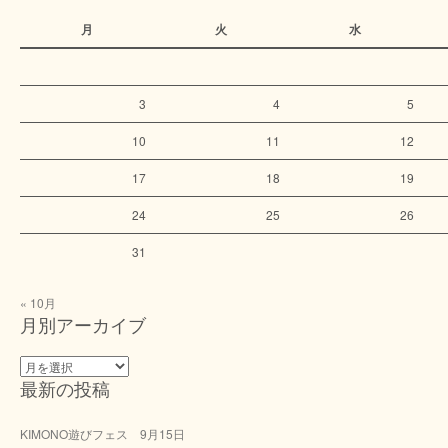
月
火
水
3
4
5
10
11
12
17
18
19
24
25
26
31
« 10月
月別アーカイブ
月
最新の投稿
別
ア
ー
KIMONO遊びフェス 9月15日
カ