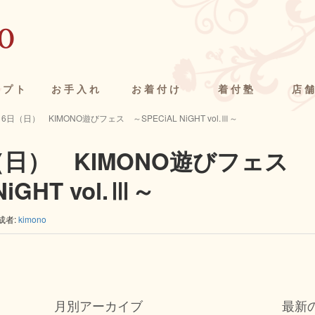
セプト
お手入れ
お着付け
着付塾
店
16日（日） KIMONO遊びフェス ～SPECiAL NiGHT vol.Ⅲ～
日（日） KIMONO遊びフェス 
NiGHT vol.Ⅲ～
成者:
kimono
月別アーカイブ
最新