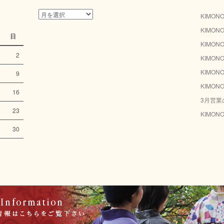
月
KIMO
別
KIMO
ア
日
ー
KIMO
カ
2
KIMO
イ
KIMO
9
ブ
KIMO
16
3月営業
23
KIMON
30