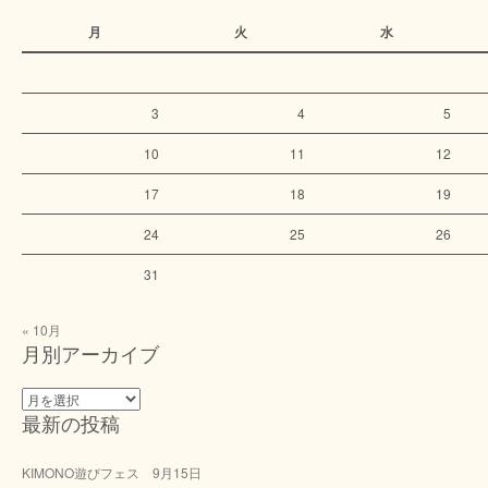
月
火
水
3
4
5
10
11
12
17
18
19
24
25
26
31
« 10月
月別アーカイブ
月
最新の投稿
別
ア
ー
KIMONO遊びフェス 9月15日
カ