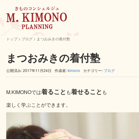
トップ
>
ブログ
>
まつおみきの着付塾
まつおみきの着付塾
公開済み: 2017年11月24日
作成者:
kimono
カテゴリー:
ブログ
着ること
着せること
M.KIMONOでは
も
も
楽しく学ぶことができます。