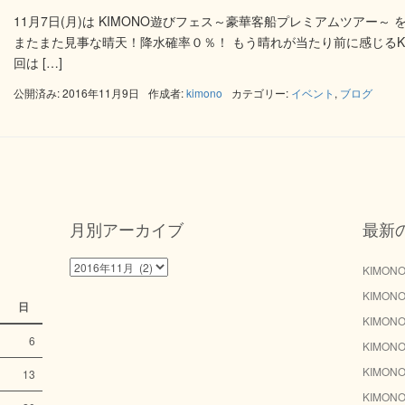
11月7日(月)は KIMONO遊びフェス～豪華客船プレミアムツアー～
またまた見事な晴天！降水確率０％！ もう晴れが当たり前に感じるKI
回は […]
公開済み: 2016年11月9日
作成者:
kimono
カテゴリー:
イベント
,
ブログ
月別アーカイブ
最新
月
KIMO
別
KIMO
ア
日
ー
KIMO
カ
6
KIMO
イ
KIMO
13
ブ
KIMO